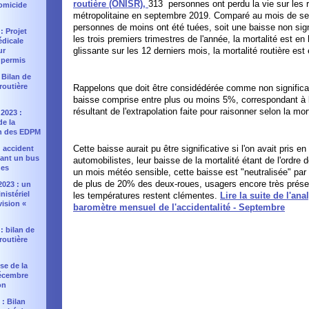
routière (ONISR),
313 personnes ont perdu la vie sur les
omicide
métropolitaine en septembre 2019. Comparé au mois de s
personnes de moins ont été tuées, soit une baisse non sign
 : Projet
les trois premiers trimestres de l'année, la mortalité est 
édicale
glissante sur les 12 derniers mois, la mortalité routière es
ur
 permis
: Bilan de
 routière
Rappelons que doit être considédérée comme non signific
baisse comprise entre plus ou moins 5%, correspondant à l
résultant de l'extrapolation faite pour raisonner selon la mor
2023 :
e la
n des EDPM
Cette baisse aurait pu être significative si l'on avait pris
 : accident
uant un bus
automobilistes, leur baisse de la mortalité étant de l'ordr
nes
un mois météo sensible, cette baisse est "neutralisée" par 
de plus de 20% des deux-roues, usagers encore très présen
2023 : un
nistériel
les températures restent clémentes.
Lire la suite de l'ana
vision «
baromètre mensuel de l'accidentalité - Septembre
 : bilan de
 routière
sse de la
décembre
on
 : Bilan