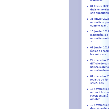
la hausse
01 février 2022 
draisienne élec
son apparition
31 janvier 2022 
mortalité repar
comme avant 
10 janvier 202
la pandémie a 
mortalité rout
?
02 janvier 2022
règles de sécu
les autocars
22 décembre 2
difficile de co
baisse signific
mortalité de 
01 décembre 2
registre du Rh
ses 25 ans
18 novembre 20
retour à la no
l’accidentalité
octobre
12 novembre 2
deuxième déc