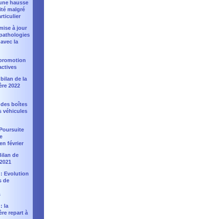
: une hausse
ité malgré
rticulier
 mise à jour
 pathologies
avec la
: promotion
actives
bilan de la
ère 2022
 des boîtes
s véhicules
Poursuite
e
en février
Bilan de
 2021
 : Evolution
s de
s
: la
ère repart à