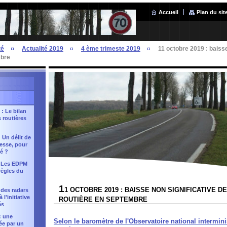
Accueil
Plan du sit
té
Actualité 2019
4 ème trimeste 2019
11 octobre 2019 : baisse
mbre
 : Le bilan
s routières
: Un délit de
tesse, pour
té ?
: Les EDPM
règles du
1
1 OCTOBRE 2019 : BAISSE NON SIGNIFICATIVE D
 des radars
l'initiative
ROUTIÈRE EN SEPTEMBRE
és
: une
Selon le baromètre de l'Observatoire national interminis
sée par un