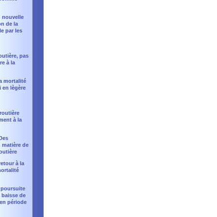
 : nouvelle
n de la
e par les
:
outière, pas
re à la
la mortalité
i en lègère
 routière
ment à la
 Des
 matière de
outière
retour à la
ortalité
 poursuite
a baisse de
 en période