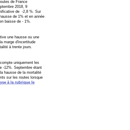
 routes de France
eptembre 2018, 9
ificative de -2,8 %. Sur
en hausse de 1% et en année
t en baisse de - 1%.
ative une hausse ou une
a marge d'incertitude
talité à trente jours.
 en compte uniquement les
e de -12%. Septembre étant
la hausse de la mortalité
ts sur les routes lorsque
lyse à la rubrique le