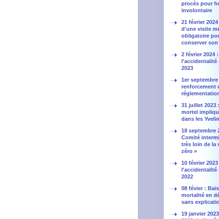
procès pour h
involontaire
21 février 2024
d'une visite m
obligatoire po
conserver son
2 février 2024 
l'accidentalité
2023
1er septembre 
renforcement d
réglementatio
31 juillet 2023
mortel impliq
dans les Yveli
18 septembre 
Comité intermi
très loin de la 
zéro »
10 février 2023
l'accidentalité
2022
08 févier : Bai
mortalité en 
sans explicati
19 janvier 2023