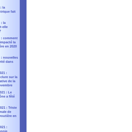
: la
trique fait
: la
t-elle
?
2 : comment
impacté la
ière en 2020
 : nouvelles
rité dans
021 :
nclure sur la
ative de la
novembre
021 : Le
ône a fêté
21 : Triste
rmale de
 routière en
021 :
ennie