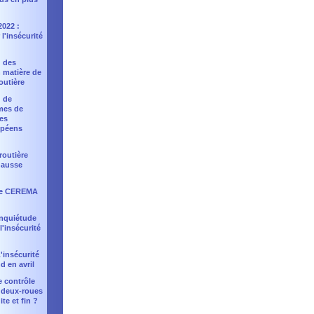
2022 :
l'insécurité
: des
 matière de
outière
: de
mes de
les
opéens
 routière
hausse
 le CEREMA
 inquiétude
 l'insécurité
'insécurité
d en avril
e contrôle
 deux-roues
te et fin ?