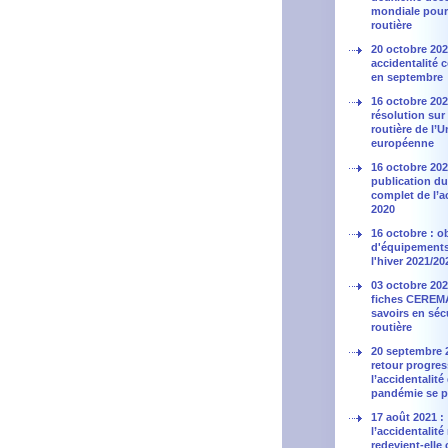
mondiale pour 
routière
20 octobre 202
accidentalité 
en septembre
16 octobre 202
résolution sur 
routière de l’
européenne
16 octobre 202
publication du
complet de l’a
2020
16 octobre : o
d'équipement
l'hiver 2021/20
03 octobre 202
fiches CEREMA
savoirs en séc
routière
20 septembre 2
retour progres
l’accidentalité
pandémie se p
17 août 2021 :
l’accidentalité
redevient-ell