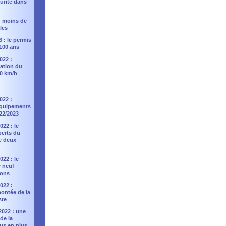
curité dans
 : moins de
les
3 : le permis
100 ans
022 :
ation du
90 km/h
022 :
équipements
022/2023
22 : le
perts du
e deux
22 : le
 neuf
ons
022 :
montée de la
ste
2022 : une
de la
lus en plus