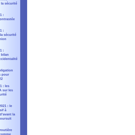
la sécurité
1 :
contrastée
1 :
la sécurité
Union
1 :
 bilan
ccidentalité
bligation
s pour
22
1 : les
 sur les
urité
021 : le
sif à
 d’avant la
oursuit
 routière
e comme