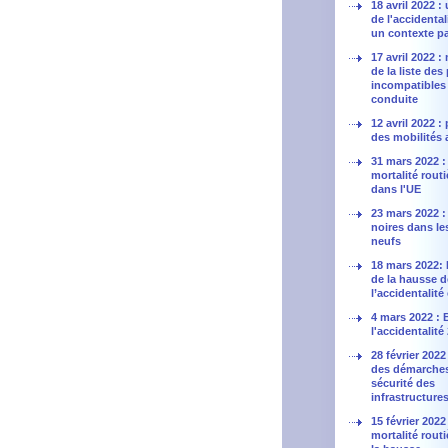
18 avril 2022 
de l'accidental
un contexte pa
17 avril 2022 :
de la liste des
incompatibles 
conduite
12 avril 2022 
des mobilités 
31 mars 2022 : 
mortalité routi
dans l'UE
23 mars 2022 :
noires dans le
neufs
18 mars 2022: 
de la hausse d
l’accidentalité 
4 mars 2022 : 
l'accidentalité
28 février 2022
des démarche
sécurité des
infrastructure
15 février 2022 
mortalité routi