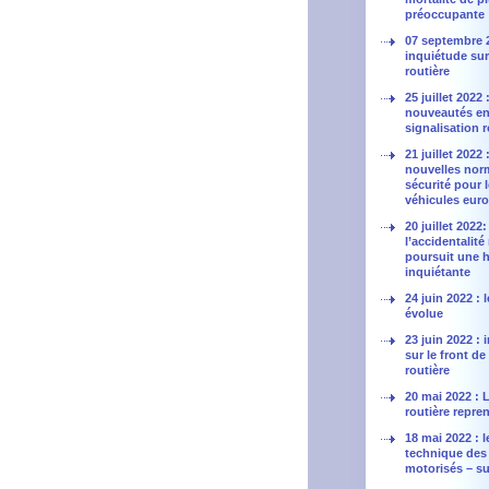
préoccupante
07 septembre 
inquiétude sur 
routière
25 juillet 2022 
nouveautés en
signalisation r
21 juillet 2022 
nouvelles nor
sécurité pour 
véhicules eur
20 juillet 2022:
l’accidentalité
poursuit une 
inquiétante
24 juin 2022 :
évolue
23 juin 2022 :
sur le front de
routière
20 mai 2022 : L
routière repren
18 mai 2022 : l
technique des
motorisés – sui