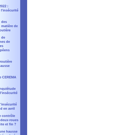
2022 :
l'insécurité
: des
 matière de
outière
: de
mes de
les
opéens
 routière
hausse
 le CEREMA
 inquiétude
 l'insécurité
'insécurité
d en avril
e contrôle
 deux-roues
te et fin ?
: une hausse