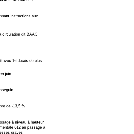
onnant instructions aux
a circulation dit BAAC
16
avec 16 décès de plus
en juin
isseguin
mbre de -13,5 %
assage à niveau à hauteur
tementale 612 au passage à
lessés graves