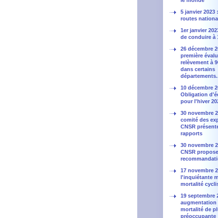
le monde
5 janvier 2023
routes nationa
1er janvier 202
de conduire à 
26 décembre 2
première évalu
relèvement à 
dans certains
départements.
10 décembre 2
Obligation d'
pour l'hiver 2
30 novembre 20
comité des ex
CNSR présent
rapports
30 novembre 20
CNSR propose
recommandati
17 novembre 2
l'inquiétante 
mortalité cycli
19 septembre 
augmentation 
mortalité de p
préoccupante