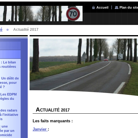
Accueil
Plan du sit
té
Actualité 2017
 : Le bilan
s routières
: Un délit de
tesse, pour
té ?
: Les EDPM
règles du
A
CTUALITÉ 2017
 des radars
l'initiative
és
Les faits marquants :
: une
Janvier
:
sée par un
omicide