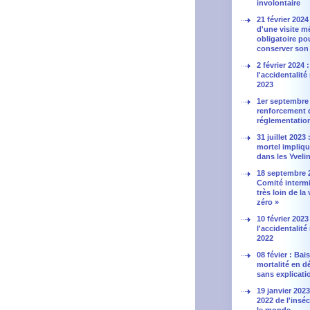
involontaire
21 février 2024
d'une visite m
obligatoire po
conserver son
2 février 2024 
l'accidentalité
2023
1er septembre 
renforcement d
réglementatio
31 juillet 2023
mortel impliq
dans les Yveli
18 septembre 
Comité intermi
très loin de la 
zéro »
10 février 2023
l'accidentalité
2022
08 févier : Bai
mortalité en 
sans explicati
19 janvier 2023
2022 de l'insé