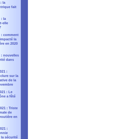
: la
trique fait
: la
t-elle
?
2 : comment
impacté la
ière en 2020
 : nouvelles
rité dans
021 :
nclure sur la
ative de la
novembre
021 : Le
ône a fêté
21 : Triste
rmale de
 routière en
021 :
ennie
la sécurité