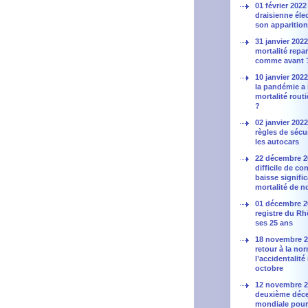
01 février 2022 
draisienne élec
son apparition
31 janvier 2022 
mortalité repar
comme avant 
10 janvier 202
la pandémie a 
mortalité rout
?
02 janvier 2022
règles de sécu
les autocars
22 décembre 2
difficile de co
baisse signific
mortalité de 
01 décembre 2
registre du Rh
ses 25 ans
18 novembre 20
retour à la no
l’accidentalité
octobre
12 novembre 2
deuxième déc
mondiale pour 