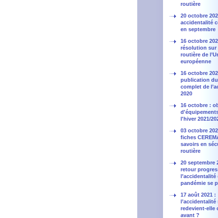
routière
20 octobre 202
accidentalité 
en septembre
16 octobre 202
résolution sur 
routière de l’
européenne
16 octobre 202
publication du
complet de l’a
2020
16 octobre : o
d'équipement
l'hiver 2021/20
03 octobre 202
fiches CEREMA
savoirs en séc
routière
20 septembre 2
retour progres
l’accidentalité
pandémie se p
17 août 2021 :
l’accidentalité
redevient-ell
avant ?