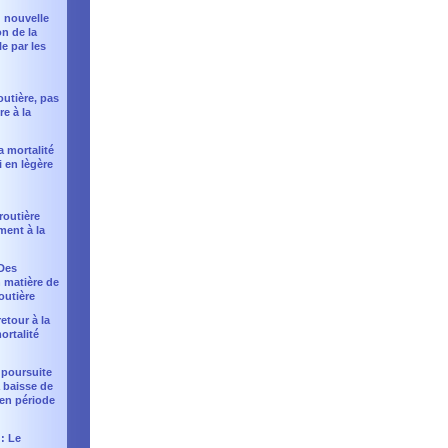
 : nouvelle
n de la
e par les
:
outière, pas
re à la
la mortalité
i en lègère
 routière
ment à la
 Des
 matière de
outière
retour à la
ortalité
 poursuite
a baisse de
 en période
 : Le