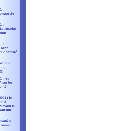
1 :
contrastée
1 :
la sécurité
Union
1 :
 bilan
ccidentalité
bligation
s pour
22
1 : les
 sur les
urité
021 : le
sif à
 d’avant la
oursuit
 routière
e comme