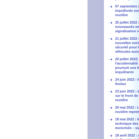
07 septembre 
inquiétude sur 
routière
25 juillet 2022 
nouveautés en
signalisation r
21 juillet 2022 
nouvelles nor
sécurité pour 
véhicules eur
20 juillet 2022:
l’accidentalité
poursuit une 
inquiétante
24 juin 2022 :
évolue
23 juin 2022 :
sur le front de
routière
20 mai 2022 : L
routière repren
18 mai 2022 : l
technique des
motorisés – sui
18 avril 2022 