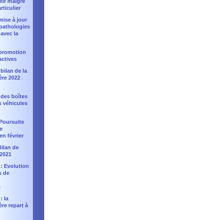
ité malgré
rticulier
 mise à jour
 pathologies
avec la
: promotion
actives
bilan de la
ère 2022
 des boîtes
s véhicules
Poursuite
e
en février
Bilan de
 2021
 : Evolution
s de
s
: la
ère repart à