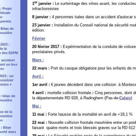
er
1
janvier :
Le surteintage des vitres avant, les conducteu
infractionnistes
 : Projet
édicale
8 janvier :
4 personnes tuées dans un accident d'autocar 
ur
 permis
23 janvier :
Installation du Conseil national de sécurité ro
: Bilan de
édition.
 routière
Février
2023 :
20 février 2017 :
Expérimentation de la conduite de voiture
e la
prestataires privés.
n des EDPM
Mars :
 : accident
uant un bus
22 mars :
Port du casque obligatoire pour les enfants de 
nes
2023 : un
Avril :
nistériel
1er avril :
6 jeunes décèdent dans une collision à Montece
vision «
4 avril :
mortelle collision frontale
:
Cinq personnes, dont d
 : bilan de
la départementale RD 928, à Radinghem (Pas-de-
Calais)
 routière
Mai :
sse de la
11 mai :
Forte hausse de la mortalité en avril de +18,1 %
décembre
on
22 mai :
Nouvelle collision frontale meurtrière entre un poi
faisant quatre morts et trois blessés graves sur la RD 612
 : Bilan
curité dans
25 mai :
La Sécurité routière reste de la compétence du mini