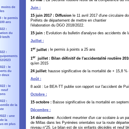
 : moins de
Juin :
les
15 juin 2017 : Diffusion
le 11 avril 2017 d'une circulaire d
3 : le permis
Préfets de département de mettre en chantier
100 ans
l'élaboration du DGO 2018/2022.
022 :
15 juin :
Evolution du bulletin d'analyse des accidents de l
ation du
90 km/h
Juillet :
er
1
juillet :
le permis à points a 25 ans
022 :
équipements
er
1
juillet : Bilan définitif de l'accidentalité routière 20
022/2023
qu'en 2015
22 : le
24 juillet:
hausse significative de la mortalité de + 15,8 % 
perts du
e deux
Août :
22 : le
8 août : Le BEA-TT publie son rapport sur l'accident de Pu
 neuf
Octobre :
ons
022 :
15 octobre :
Baisse significative de la mortalité en septe
montée de la
ste
Décembre :
2022 : une
14 décembre:
Accident meurtrier d'un car scolaire à un p
de la
de Millas dans les Pyrénées orientales sur la route dépar
lus en plus
niveau n°25. Le bilan est de six enfants décédés et neuf b