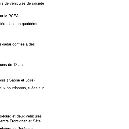
rs de véhicules de société
sur la RCEA
utière dans sa quatrième
s-radar confiée à des
moins de 12 ans
nis ( Saône et Loire)
eux nourrissons, tuées sur
ds-lourd et deux véhicules
 entre Frontignan et Sète
stère de l'Intérieur