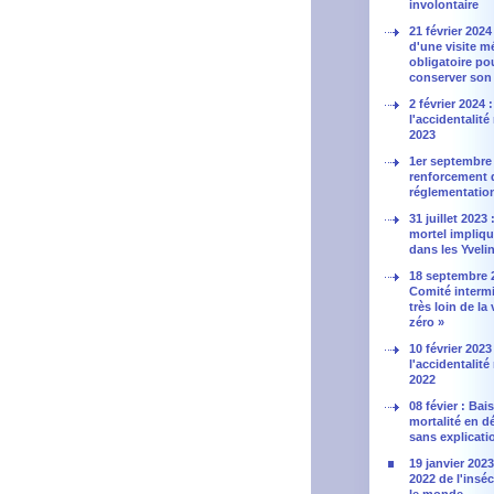
involontaire
21 février 2024
d'une visite m
obligatoire po
conserver son
2 février 2024 
l'accidentalité
2023
1er septembre 
renforcement d
réglementatio
31 juillet 2023
mortel impliq
dans les Yveli
18 septembre 
Comité intermi
très loin de la 
zéro »
10 février 2023
l'accidentalité
2022
08 févier : Bai
mortalité en 
sans explicati
19 janvier 2023
2022 de l'insé