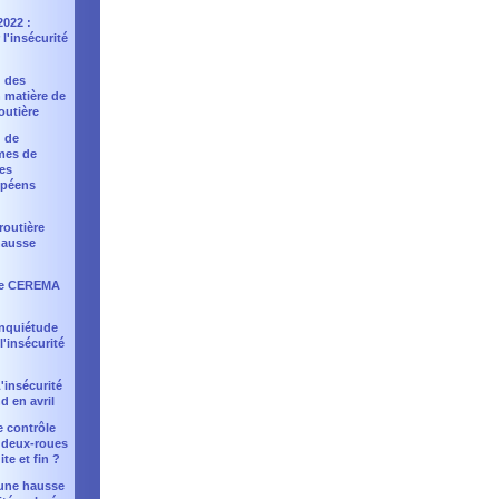
2022 :
l'insécurité
: des
 matière de
outière
: de
mes de
les
opéens
 routière
hausse
 le CEREMA
 inquiétude
 l'insécurité
'insécurité
d en avril
e contrôle
 deux-roues
te et fin ?
: une hausse