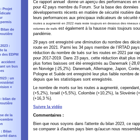
Ce rapport annuel donne un aperçu des performances en ma
pour 42 pays membre du Forum. Sur la base des données 20
 : Projet
développements récents en matière de sécurité routière d
édicale
leurs performances aux principaux indicateurs de sécurité r
ur
 permis
routes a augmenté en 2022 mais reste toujours en dessous des niveaux qu
est également à la hausse mais toujours sous
volumes de trafic
: Bilan de
pandémie.
 routière
29 pays ont enregistré une diminution du nombre des décè
2023 :
route en 2021. Parmi les 34 pays membre de l’IRTAD pays,
e la
réduction du nombre de tués sur les routes en 2021 par rap
n des EDPM
pour 2017‑2019. Dans 23 pays, cette réduction était plus 
 : accident
plus fortes baisses ont été enregistrés au Danemark (-28,6
uant un bus
en Norvège (-25,2%). Danemark, Allemagne, Japon, Corée,
nes
Pologne et Suède ont enregistré leur plus faible nombre de
2023 : un
depuis que les statistiques sont enregistrés.
nistériel
vision «
Le nombre de morts sur les routes a augmenté, cependant, 
(+5,2%), Israël (+5,5%), Colombie (+10,2%), la Slovénie (
(+16,3 %).
 : bilan de
 routière
Suivre la vidéo
Commentaires :
sse de la
décembre
Bien que nous soyons dans l'attente du bilan 2023, ce rappor
on
se comparer à d'autres pays bien qu'aucun nous ressemble
 : Bilan
curité dans