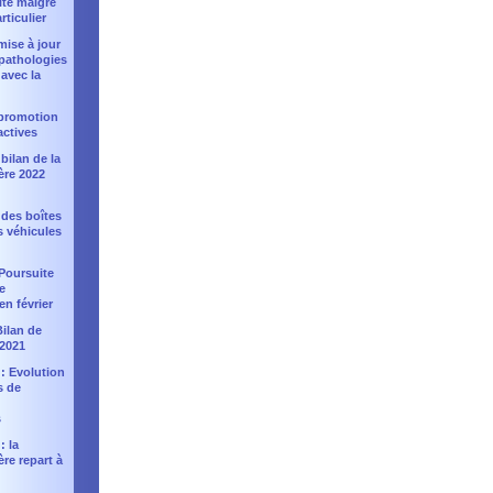
ité malgré
rticulier
 mise à jour
 pathologies
avec la
: promotion
actives
bilan de la
ère 2022
 des boîtes
s véhicules
Poursuite
e
en février
Bilan de
 2021
 : Evolution
s de
s
: la
ère repart à