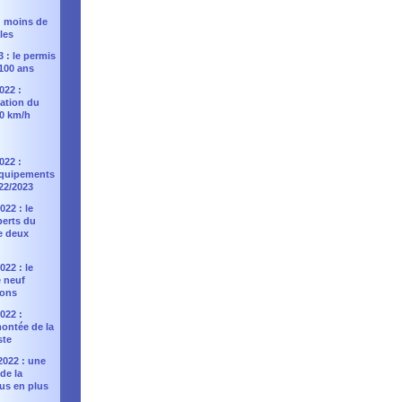
 : moins de
les
3 : le permis
100 ans
022 :
ation du
90 km/h
022 :
équipements
022/2023
22 : le
perts du
e deux
22 : le
 neuf
ons
022 :
montée de la
ste
2022 : une
de la
lus en plus