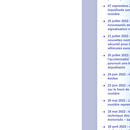
07 septembre 
inquiétude sur 
routière
25 juillet 2022 
nouveautés en
signalisation r
21 juillet 2022 
nouvelles nor
sécurité pour 
véhicules eur
20 juillet 2022:
l’accidentalité
poursuit une 
inquiétante
24 juin 2022 :
évolue
23 juin 2022 :
sur le front de
routière
20 mai 2022 : L
routière repren
18 mai 2022 : l
technique des
motorisés – sui
18 avril 2022 