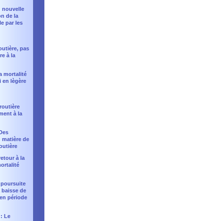
 : nouvelle
n de la
e par les
:
outière, pas
re à la
la mortalité
i en lègère
 routière
ment à la
 Des
 matière de
outière
retour à la
ortalité
 poursuite
a baisse de
 en période
 : Le