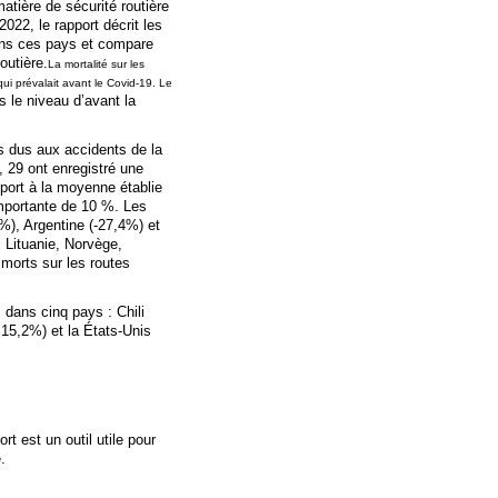
tière de sécurité routière
22, le rapport décrit les
ans ces pays et compare
outière.
La mortalité sur les
i prévalait avant le Covid-19. Le
 le niveau d’avant la
s dus aux accidents de la
 29 ont enregistré une
port à la moyenne établie
importante de 10 %. Les
%), Argentine (-27,4%) et
 Lituanie, Norvège,
 morts sur les routes
dans cinq pays : Chili
+15,2%) et la États-Unis
t est un outil utile pour
.