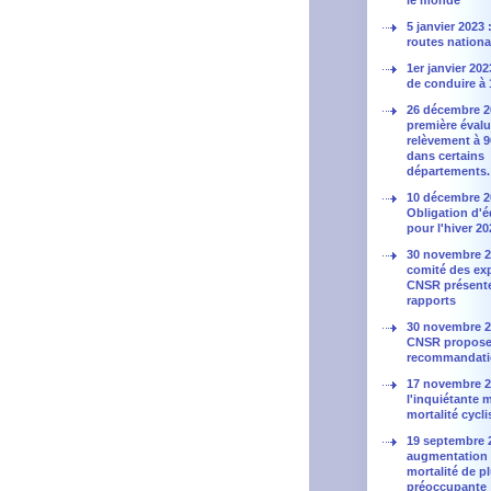
le monde
5 janvier 2023
routes nationa
1er janvier 202
de conduire à 
26 décembre 2
première évalu
relèvement à 
dans certains
départements.
10 décembre 2
Obligation d'
pour l'hiver 2
30 novembre 20
comité des ex
CNSR présent
rapports
30 novembre 20
CNSR propose
recommandati
17 novembre 2
l'inquiétante 
mortalité cycli
19 septembre 
augmentation 
mortalité de p
préoccupante