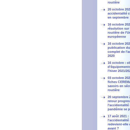
routière
20 octobre 202
accidentalité 
en septembre
16 octobre 202
résolution sur 
routière de l’
européenne
16 octobre 202
publication du
complet de l’a
2020
16 octobre : o
d'équipement
l'hiver 2021/20
03 octobre 202
fiches CEREMA
savoirs en séc
routière
20 septembre 2
retour progres
l’accidentalité
pandémie se p
17 août 2021 :
l’accidentalité
redevient-ell
avant ?