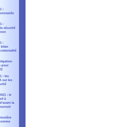
1 :
contrastée
1 :
la sécurité
Union
1 :
 bilan
ccidentalité
bligation
s pour
22
1 : les
 sur les
urité
021 : le
sif à
 d’avant la
oursuit
 routière
e comme