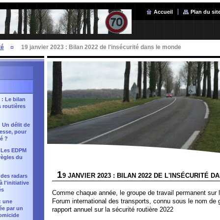
Accueil
Plan du sit
té
19 janvier 2023 : Bilan 2022 de l'insécurité dans le monde
 : Le bilan
s routières
: Un délit de
tesse, pour
té ?
: Les EDPM
règles du
1
9 JANVIER 2023 : BILAN 2022 DE L'INSÉCURITÉ 
 des radars
l'initiative
és
Comme chaque année, le groupe de travail permanent sur la
Forum international des transports, connu sous le nom de
: une
sée par un
rapport annuel sur la sécurité routière 2022
omicide