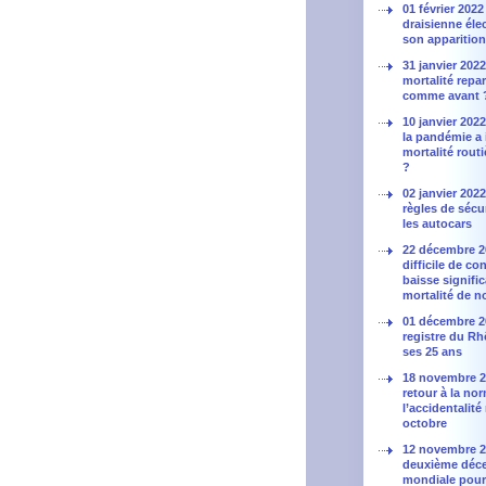
01 février 2022 
draisienne élec
son apparition
31 janvier 2022 
mortalité repar
comme avant 
10 janvier 202
la pandémie a 
mortalité rout
?
02 janvier 2022
règles de sécu
les autocars
22 décembre 2
difficile de co
baisse signific
mortalité de 
01 décembre 2
registre du Rh
ses 25 ans
18 novembre 20
retour à la no
l’accidentalité
octobre
12 novembre 2
deuxième déc
mondiale pour 