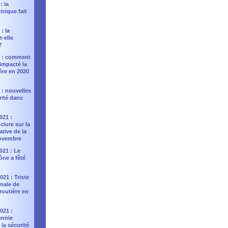
: la
trique fait
: la
t-elle
?
2 : comment
impacté la
ière en 2020
 : nouvelles
rité dans
021 :
nclure sur la
ative de la
novembre
021 : Le
ône a fêté
21 : Triste
rmale de
 routière en
021 :
ennie
la sécurité