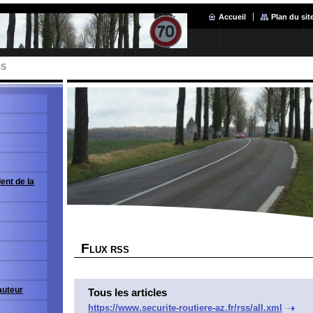
Accueil
Plan du sit
SS
ent de la
F
LUX RSS
'auteur
Tous les articles
https://www.securite-routiere-az.fr/rss/all.xml