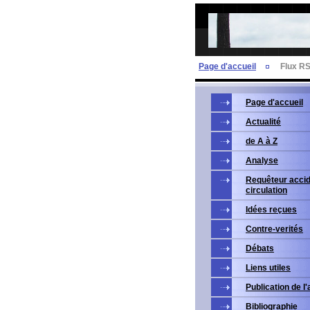
Page d'accueil
Flux R
Page d'accueil
Actualité
de A à Z
Analyse
Requêteur accid
circulation
Idées reçues
Contre-verités
Débats
Liens utiles
Publication de l
Bibliographie