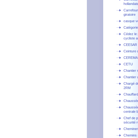
hollandai
Carrefour
giratoire
casque v
Catégorie
Cédez le
cycliste a
CEESAR
Ceinture 
CEREMA
CETU
Chantier r
Chantier 
Chargé d
2RM
Chauffar
Chaussé
Chaussée
centrale 
Chef de p
sécurité r
Cheminem
Chemins 