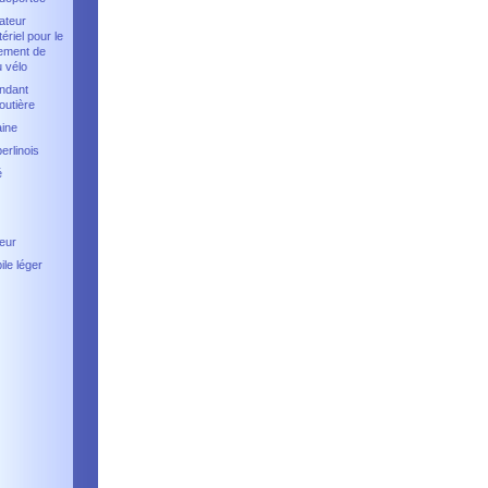
ateur
tériel pour le
ement de
u vélo
ndant
outière
aine
erlinois
é
eur
le léger