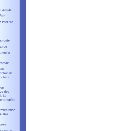
on au pas
ètre
 inter-file
a route
a rue
a voirie
frontale
ion
entale de
outière
ion
ive des
e la
ion routière
affectation
RADAR
gnée
à contre-