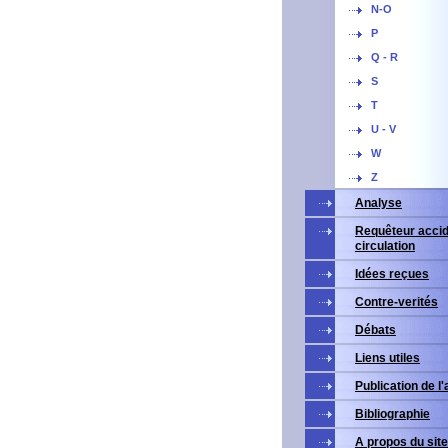
N-O
P
Q - R
S
T
U - V
W
Z
Analyse
Requêteur accid
circulation
Idées reçues
Contre-verités
Débats
Liens utiles
Publication de l
Bibliographie
A propos du site