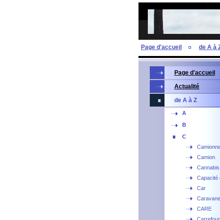
Page d'accueil
de A à 
Page d'accueil
Actualité
de A à Z
A
B
C
Camionne
Camion
Cannabis
Capacité 
Car
Caravan
CARE
Carrefour