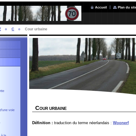
Accueil
Plan du sit
Z
C
Cour urbaine
tte
C
OUR URBAINE
d'une voie
Définition :
traduction du terme néerlandais :
Woonerf
e
 à la