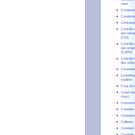
sens
Conducte
Conducte
Contrave
Contrôle 
des infra
(CSI)
Contrôle 
des projet
(CSPR)
Contrôle 
des véhic
Conventi
Coordinat
routière
Coup du l
Crash tes
choc)
Crossove
Conduite
Conspicui
Collision
Conduite
Conduite