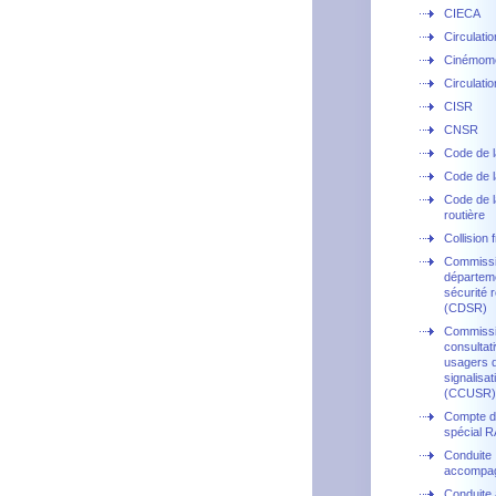
CIECA
Circulati
Cinémom
Circulation
CISR
CNSR
Code de l
Code de l
Code de l
routière
Collision 
Commiss
départem
sécurité r
(CDSR)
Commiss
consultat
usagers d
signalisat
(CCUSR)
Compte d'
spécial 
Conduite
accompa
Conduite 