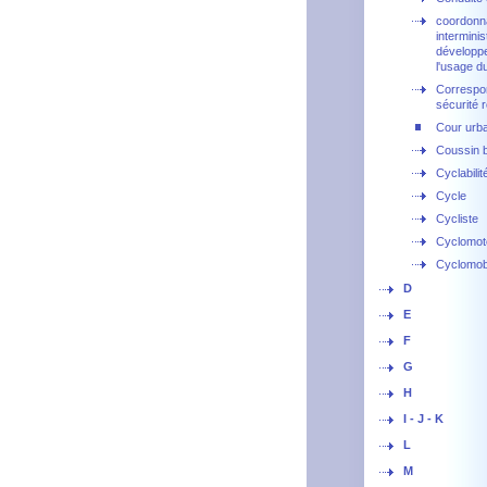
coordonn
interminis
développ
l'usage d
Correspo
sécurité r
Cour urb
Coussin b
Cyclabilit
Cycle
Cycliste
Cyclomot
Cyclomobi
D
E
F
G
H
I - J - K
L
M