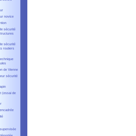
ur
ur novice
ntion
de sécurité
structures
de sécurité
s routiers
technique
ules
on de Vienne
eur sécurité
apin
t (essai de
r
 encadrée
té
 supervisée
 déportée