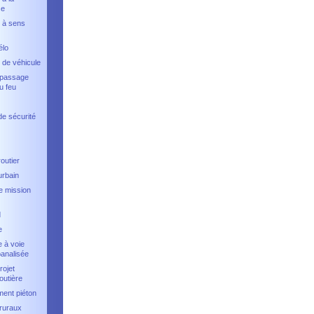
se
 à sens
élo
 de véhicule
 passage
u feu
de sécurité
outier
urbain
e mission
d
e
 à voie
banalisée
rojet
outière
ent piéton
ruraux