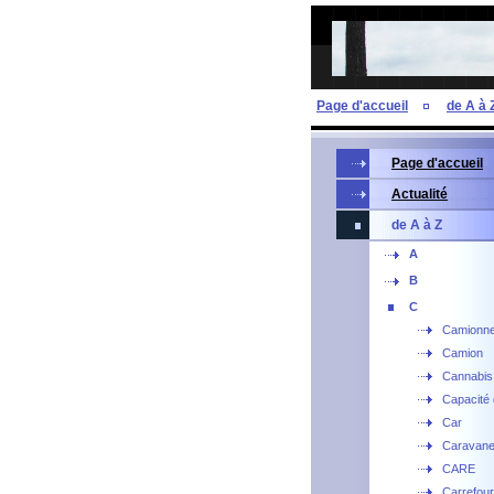
Page d'accueil
de A à 
Page d'accueil
Actualité
de A à Z
A
B
C
Camionne
Camion
Cannabis
Capacité 
Car
Caravan
CARE
Carrefour