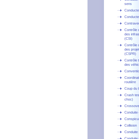
sens
Conducte
Conducte
Contrave
Contrôle 
des infra
(CSI)
Contrôle 
des projet
(CSPR)
Contrôle 
des véhic
Conventi
Coordinat
routière
Coup du l
Crash tes
choc)
Crossove
Conduite
Conspicui
Collision
Conduite
Conduite