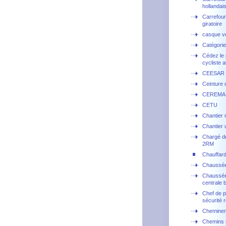
hollandai
Carrefour
giratoire
casque v
Catégorie
Cédez le
cycliste a
CEESAR
Ceinture 
CEREMA
CETU
Chantier r
Chantier 
Chargé d
2RM
Chauffar
Chaussé
Chaussée
centrale 
Chef de p
sécurité r
Cheminem
Chemins 