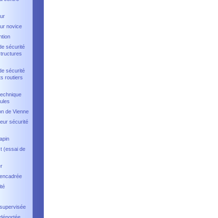
ur
ur novice
ntion
de sécurité
structures
de sécurité
s routiers
technique
ules
on de Vienne
eur sécurité
apin
t (essai de
r
 encadrée
té
 supervisée
 déportée