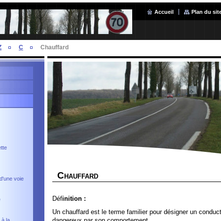
Accueil
Plan du sit
Z
C
Chauffard
tte
C
HAUFFARD
d'une voie
Déf
inition :
e
Un chauffard est le terme familier pour désigner un condu
dangereux par son comportement.
 à la