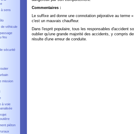
se
Commentaires :
 à sens
Le suffixe ard donne une connotation péjorative au terme 
élo
c'est un mauvais chauffeur.
 de véhicule
Dans l'esprit populaire, tous les responsables d'accident s
 passage
oublier qu'une grande majorité des accidents, y compris de
u feu
résulte d'une erreur de conduite.
de sécurité
outier
urbain
e mission
d
e
 à voie
banalisée
rojet
outière
ent piéton
ruraux