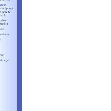
ateur
tériel pour le
ement de
u vélo
ndant
outière
aine
erlinois
é
eur
le léger