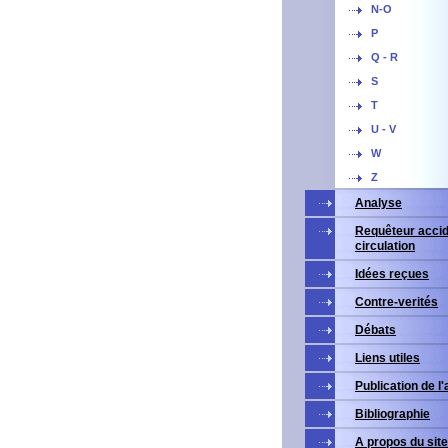
N-O
P
Q - R
S
T
U - V
W
Z
Analyse
Requêteur accid
circulation
Idées reçues
Contre-verités
Débats
Liens utiles
Publication de l
Bibliographie
A propos du site