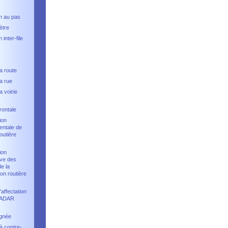
on au pas
ètre
 inter-file
a route
a rue
a voirie
frontale
ion
entale de
outière
ion
ive des
e la
ion routière
affectation
RADAR
gnée
à contre-