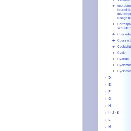
coordonn
interminis
développ
l'usage d
Correspo
sécurité r
Cour urb
Coussin b
Cyclabilit
Cycle
Cycliste
Cyclomot
Cyclomobi
D
E
F
G
H
I - J - K
L
M