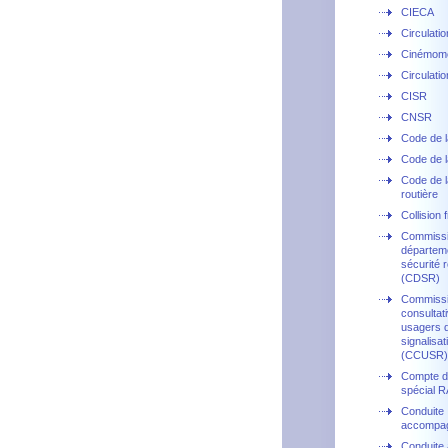
CIECA
Circulati
Cinémom
Circulation
CISR
CNSR
Code de l
Code de l
Code de l
routière
Collision 
Commiss
départem
sécurité r
(CDSR)
Commiss
consultat
usagers d
signalisat
(CCUSR)
Compte d'
spécial 
Conduite
accompa
Conduite 