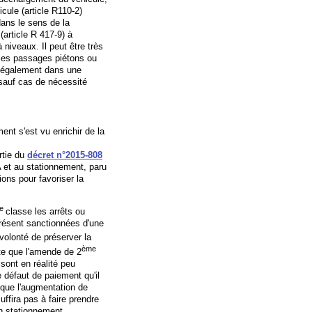
icule (article R110-2)
 dans le sens de la
article R 417-9) à
niveaux. Il peut être très
, les passages piétons ou
) également dans une
 sauf cas de nécessité
ent s'est vu enrichir de la
rtie du
décret n°2015-808
A et au stationnement, paru
tions pour favoriser la
e
classe les arrêts ou
présent sanctionnées d'une
volonté de préserver la
ème
ite que l'amende de 2
sont en réalité peu
e défaut de paiement qu'il
 que l'augmentation de
uffira pas à faire prendre
n stationnement.