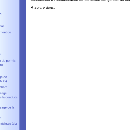
A suivre donc.
e
 pas
ment de
P
n de permis
re
ge de
(ABS)
phare
ssage
e la conduite
sage de la
e
médicale à la