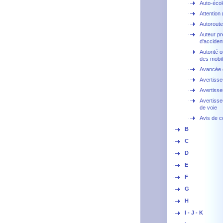
Auto-écol
Attention 
Autoroute
Auteur p
d'accide
Autorité o
des mobil
Avancée d
Avertisse
Avertisse
Avertisse
de voie
Avis de c
B
C
D
E
F
G
H
I - J - K