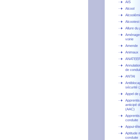
AIS
Alcool
Alcoolémi
Alcootest
Allure du
Aménage
voirie
Amende
Animaux
ANATEE
Annulatio
de condui
ANTAI
Antibloca
sécurité 
Appel de 
Apprenti
anticipé d
(AAC)
Apprentis
conduite
Appui-têt
Aptitude 
conduite