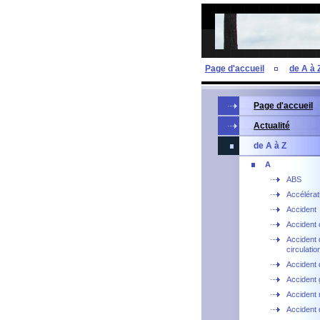
Page d'accueil
de A à 
Page d'accueil
Actualité
de A à Z
A
ABS
Accélérat
Accident
Accident 
Accident 
circulatio
Accident 
Accident 
Accident 
Accident d