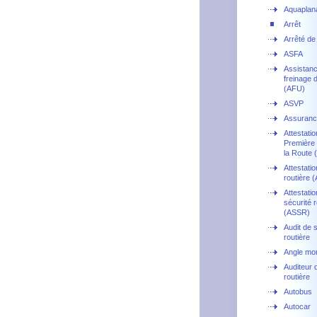
Aquaplan
Arrêt
Arrêté de 
ASFA
Assistan
freinage 
(AFU)
ASVP
Assuranc
Attestati
Première 
la Route
Attestatio
routière 
Attestatio
sécurité r
(ASSR)
Audit de 
routière
Angle mor
Auditeur 
routière
Autobus
Autocar