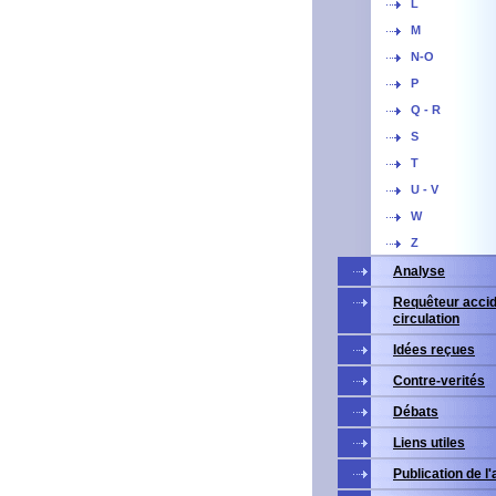
L
M
N-O
P
Q - R
S
T
U - V
W
Z
Analyse
Requêteur accid
circulation
Idées reçues
Contre-verités
Débats
Liens utiles
Publication de l