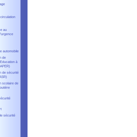
age
circulation
ce au
d'urgence
e automobile
on de
Education à
 (APER)
n de sécurité
(ASR)
n scolaire de
outière
sécurité
t
de sécurité