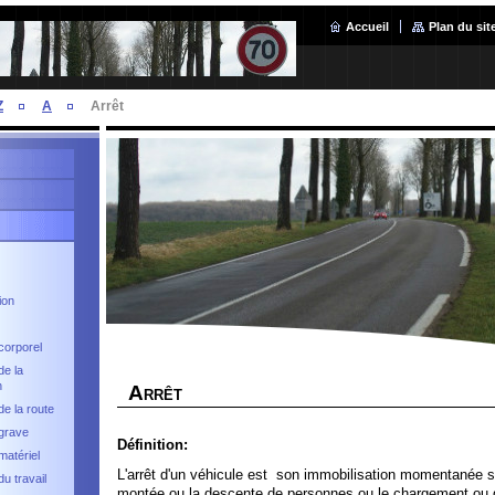
Accueil
Plan du sit
Z
A
Arrêt
ion
corporel
de la
n
A
RRÊT
de la route
grave
Définition:
matériel
L'arrêt d'un véhicule est son immobilisation momentanée s
u travail
montée ou la descente de personnes ou le chargement ou 