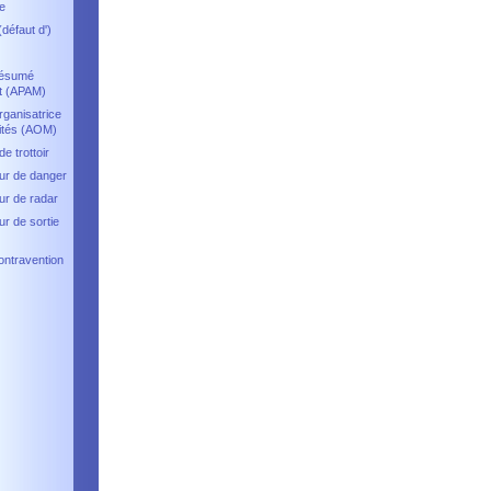
e
(défaut d')
résumé
nt (APAM)
rganisatrice
ités (AOM)
e trottoir
ur de danger
ur de radar
ur de sortie
ontravention