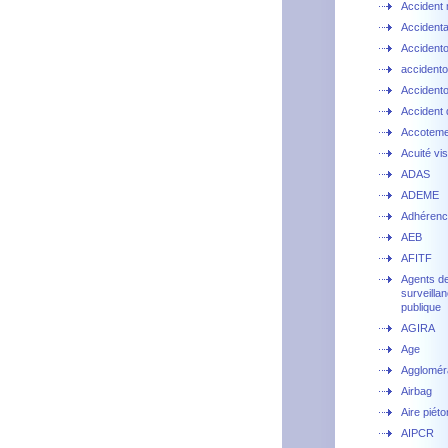
Accident 
Accidental
Accidento
accident
Accident
Accident d
Accoteme
Acuité vis
ADAS
ADEME
Adhéren
AEB
AFITF
Agents d
surveillan
publique
AGIRA
Age
Agglomér
Airbag
Aire piét
AIPCR