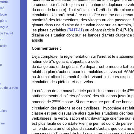
mortel
le conducteur étant toujours en situation de déplacer le véh
ité
du code de la route). Tout véhicule à l'arrêt doit être placé
logie
circulation. Un arrêt peut être considéré comme dangereux (
proximité des intersections, des virages ou des passages à 
ogène
gênant dans une dizaine de situation dont sur les trottoirs
ologue
les pistes cyclables
(R417-11
) ou gênant (article R 417-10
u travail
dizaine de situation dont sur les bandes d'arrêts d'urgence
nt
absolu
uelle
Commentaires :
Déjà complexe, la réglementation sur l'arrêt et le stationnem
notion de tr^s gênant, s'ajoutant à celle
ce
de dangereux et de gênant. Au départ, cette mesure fait pa
relatif au plan d'actions pour les mobilités actives dit PAM
au Journal officiel samedi 4 juillet, visant plusieurs disposi
circulation des piétons et des vélos.
e
ce de la voie
èm
La création de ce nouvel article punit d'une amende de 4
stationnements dits "très gênants" des situations jusqu'à 
ème
amende de 2
classe. Si cette mesure part d'une bonne 
circulation des piétons et des cyclistes, l'hypothèse est fa
ation
classe est peu dissuasive alors que les situations décrites 
verbalisées, la verbalisation étant davantage orientée sur l
est plus facile de constaterRien ne permet donc de penser
onne
l'amende aura un effet plus dissuasif d'autant que cela ne s
conscience à l'automobiliste du caractère dangereux de so