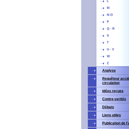
L
M
N-O
P
Q - R
S
T
U - V
W
Z
Analyse
Requêteur accid
circulation
Idées reçues
Contre-verités
Débats
Liens utiles
Publication de l