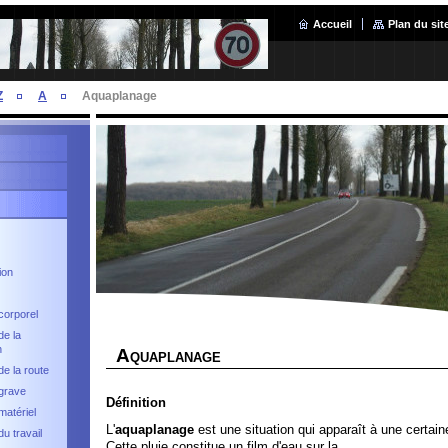
Accueil
Plan du sit
Z
A
Aquaplanage
ion
corporel
de la
n
A
QUAPLANAGE
de la route
grave
Définition
matériel
L'
aquaplanage
est une situation qui apparaît à une certaine
u travail
Cette pluie constitue un film d'eau sur la