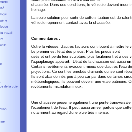
mortel
chaussée. Dans ces conditions, le véhicule devient incontrô
ité
freinage.
logie
La seule solution pour sortir de cette situation est de ralen
ogène
véhicule reprennent contact avec la chaussée.
ologue
u travail
Commentaires :
nt
uelle
Outre la vitesse, d'autres facteurs contribuent à mettre le
Le premier est l'état des pneus. Plus les pneus sont
usés et ont perdu leur sculpture, plus facilement et à des 
l'aquaplanage apparaît. L'état de la chaussée est aussi un 
ce
Certains revêtements évacuent mieux que d'autres l'eau de p
projections. Ce sont les enrobés drainants qui se sont ré
Ils sont abandonnés peu à peu car par dans certaines circ
météorologiques, ils peuvent devenir une vraie patinoire. 
e
revêtements microbitumineux.
ce de la voie
Une chaussée présente également une pente transversale q
l'écoulement de l'eau. Il peut aussi arriver parfois que cette
ation
notamment au regard d'une pluie très intense.
onne