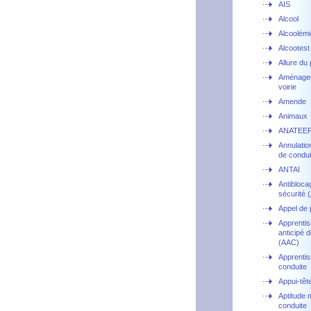
AIS
Alcool
Alcoolémi
Alcootest
Allure du
Aménage
voirie
Amende
Animaux
ANATEE
Annulatio
de condui
ANTAI
Antibloca
sécurité 
Appel de 
Apprenti
anticipé d
(AAC)
Apprentis
conduite
Appui-têt
Aptitude 
conduite