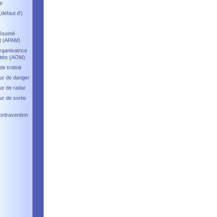
e
(défaut d')
résumé
nt (APAM)
rganisatrice
ités (AOM)
e trottoir
ur de danger
ur de radar
ur de sortie
ontravention