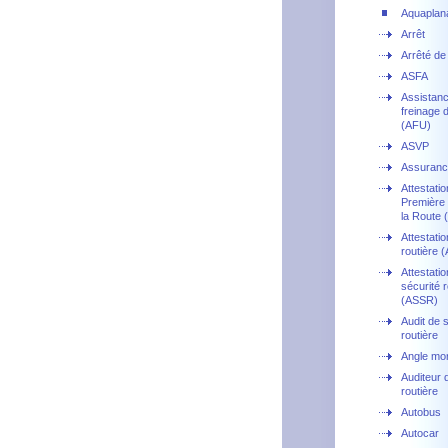
Aquaplan
Arrêt
Arrêté de 
ASFA
Assistan
freinage 
(AFU)
ASVP
Assuranc
Attestati
Première 
la Route
Attestatio
routière 
Attestatio
sécurité r
(ASSR)
Audit de 
routière
Angle mor
Auditeur 
routière
Autobus
Autocar