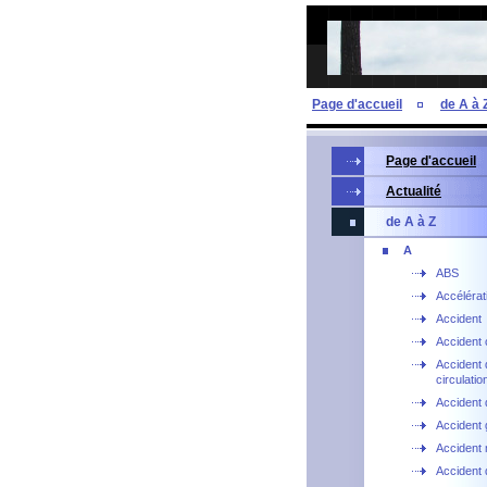
Page d'accueil
de A à 
Page d'accueil
Actualité
de A à Z
A
ABS
Accélérat
Accident
Accident 
Accident 
circulatio
Accident 
Accident 
Accident 
Accident d