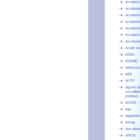
Accident 
Accidental
Accidento
accident
Accident
Accident d
Accoteme
Acuité vis
ADAS
ADEME
Adhéren
AEB
AFITF
Agents d
surveillan
publique
AGIRA
Age
Agglomér
Airbag
Aire piét
AIPCR