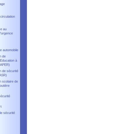
age
circulation
ce au
d'urgence
e automobile
on de
Education à
 (APER)
n de sécurité
(ASR)
n scolaire de
outière
sécurité
t
de sécurité