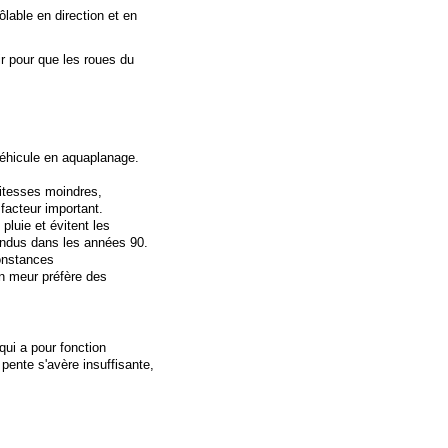
lable en direction et en
tir pour que les roues du
 véhicule en aquaplanage.
vitesses moindres,
facteur important.
luie et évitent les
pandus dans les années 90.
onstances
On meur préfère des
ui a pour fonction
 pente s'avère insuffisante,