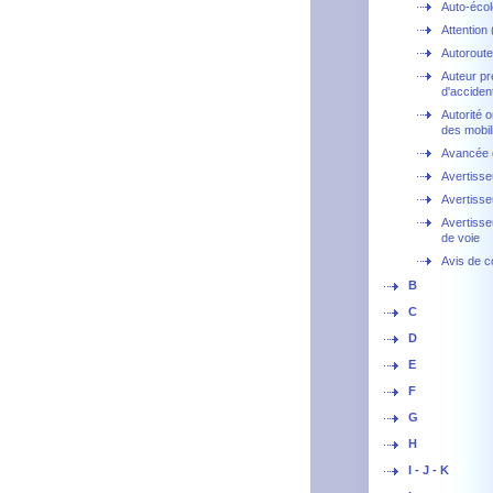
Auto-écol
Attention 
Autoroute
Auteur p
d'accide
Autorité o
des mobil
Avancée d
Avertisse
Avertisse
Avertisse
de voie
Avis de c
B
C
D
E
F
G
H
I - J - K