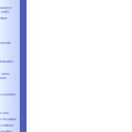
sistance
e (VAE)
trique
hivernale
balisation
s sûres,
 sans
ro accident
e choc
 circulation
 collision
onseillée