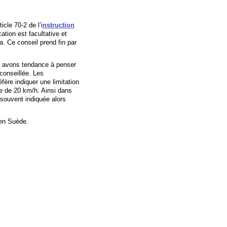
icle 70-2 de l’i
nstruction
cation est facultative et
. Ce conseil prend fin par
us avons tendance à penser
conseillée. Les
ère indiquer une limitation
ge de 20 km/h. Ainsi dans
 souvent indiquée alors
 en Suède.