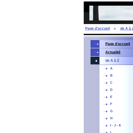
Page d'accueil
de A à 
Page d'accueil
Actualité
de A à Z
A
B
C
D
E
F
G
H
I - J - K
L