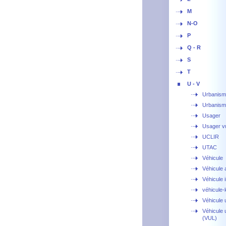
M
N-O
P
Q - R
S
T
U - V
Urbanis
Urbanisme
Usager
Usager v
UCLIR
UTAC
Véhicule
Véhicule
Véhicule 
véhicule-
Véhicule ut
Véhicule u
(VUL)