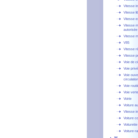
Vitesse i
Vitesse li
Vitesse 
Vitesse 
autorisée
Vitesse 
V85
Vitesse r
Vitesse p
Voie de ci
Voie priv
Voie ouve
circulatio
Voie routi
Voie vert
Voirie
Voiture 
Vitesse i
Voiture c
Voiturette
Voiture-r
W