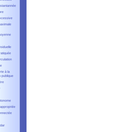
nstantannée
bre
excessive
maximale
moyenne
ésiduelle
ratiquée
rculation
ée
rte à la
n publique
ère
e
autonome
nappropriée
onnectée
adar