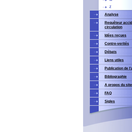
Z
Analyse
Requêteur accid
circulation
Idées reçues
Contre-verités
Débats
Liens utiles
Publication de l
Bibliographie
A propos du site
FAQ
Sigles