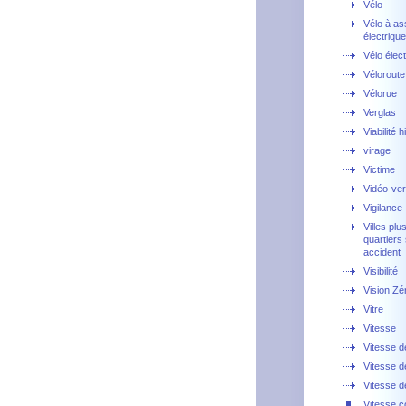
Vélo
Vélo à as
électriqu
Vélo élec
Véloroute
Vélorue
Verglas
Viabilité 
virage
Victime
Vidéo-ver
Vigilance
Villes plu
quartiers
accident
Visibilité
Vision Zé
Vitre
Vitesse
Vitesse d
Vitesse de
Vitesse de
Vitesse c