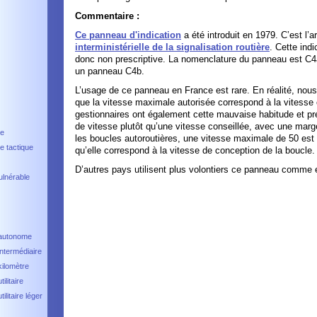
Commentaire :
Ce panneau d'indication
a été introduit en 1979. C’est l’art
interministérielle de la signalisation routière
. Cette indi
donc non prescriptive. La nomenclature du panneau est C4a
un panneau C4b.
L’usage de ce panneau en France est rare. En réalité, no
que la vitesse maximale autorisée correspond à la vitesse 
gestionnaires ont également cette mauvaise habitude et préf
de vitesse plutôt qu’une vitesse conseillée, avec une mar
me
les boucles autoroutières, une vitesse maximale de 50 est
 tactique
qu’elle correspond à la vitesse de conception de la boucle.
D’autres pays utilisent plus volontiers ce panneau comme
ulnérable
 autonome
intermédiaire
kilomètre
ilitaire
tilitaire léger