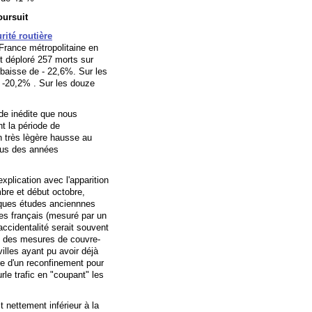
oursuit
rité routière
 France métropolitaine en
t déploré 257 morts sur
 baisse de - 22,6%. Sur les
e -20,2% . Sur les douze
ode inédite que nous
t la période de
en très lègère hausse au
sous des années
xplication avec l'apparition
re et début octobre,
lques études anciennnes
 des français (mesuré par un
accidentalité serait souvent
, des mesures de couvre-
illes ayant pu avoir déjà
bre d'un reconfinement pour
le trafic en "coupant" les
t nettement inférieur à la