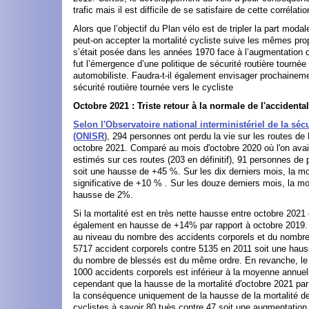
trafic mais il est difficile de se satisfaire de cette corrélatio
Alors que l’objectif du Plan vélo est de tripler la part mod
peut-on accepter la mortalité cycliste suive les mêmes pro
s’était posée dans les années 1970 face à l’augmentation du
fut l’émergence d’une politique de sécurité routière tournée
automobiliste. Faudra-t-il également envisager prochaineme
sécurité routière tournée vers le cycliste
Octobre 2021 : Triste retour à la normale de l'accidental
Selon l'Observatoire national interministériel de la sécu
(ONISR
), 294 personnes ont perdu la vie sur les routes de
octobre 2021. Comparé au mois d'octobre 2020 où l'on avai
estimés sur ces routes (203 en définitif), 91 personnes de 
soit une hausse de +45 %. Sur les dix derniers mois, la mo
significative de +10 % . Sur les douze derniers mois, la mor
hausse de 2%.
Si la mortalité est en très nette hausse entre octobre 2021 
également en hausse de +14% par rapport à octobre 2019.
au niveau du nombre des accidents corporels et du nombre
5717 accident corporels contre 5135 en 2011 soit une hau
du nombre de blessés est du même ordre. En revanche, le 
1000 accidents corporels est inférieur à la moyenne annuell
cependant que la hausse de la mortalité d'octobre 2021 par
la conséquence uniquement de la hausse de la mortalité de
cyclistes à savoir 80 tuès contre 47 soit une augmentatio