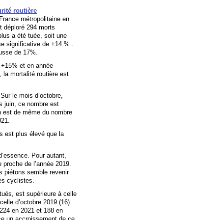
rité routière
 France métropolitaine en
t déploré 294 morts
lus a été tuée, soit une
se significative de +14 % .
hausse de 17%.
e +15% et en année
la mortalité routière est
Sur le mois d’octobre,
s juin, ce nombre est
 en est de même du nombre
021.
s est plus élevé que la
d’essence. Pour autant,
e proche de l’année 2019.
es piétons semble revenir
es cyclistes.
tués, est supérieure à celle
celle d’octobre 2019 (16).
e 224 en 2021 et 188 en
ce un accroissement de ce