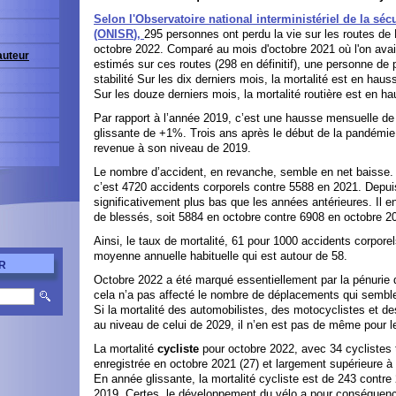
Selon l'Observatoire national interministériel de la sécu
(ONISR
),
295 personnes ont perdu la vie sur les routes de
octobre 2022. Comparé au mois d'octobre 2021 où l'on avai
'auteur
estimés sur ces routes (298 en définitif), une personne de p
stabilité Sur les dix derniers mois, la mortalité est en haus
Sur les douze derniers mois, la mortalité routière est en 
Par rapport à l’année 2019, c’est une hausse mensuelle d
glissante de +1%. Trois ans après le début de la pandémie, 
revenue à son niveau de 2019.
Le nombre d’accident, en revanche, semble en net baisse. 
c’est 4720 accidents corporels contre 5588 en 2021. Depui
significativement plus bas que les années antérieures. Il
de blessés, soit 5884 en octobre contre 6908 en octobre 2
Ainsi, le taux de mortalité, 61 pour 1000 accidents corporel
moyenne annuelle habituelle qui est autour de 58.
R
Octobre 2022 a été marqué essentiellement par la pénurie 
cela n’a pas affecté le nombre de déplacements qui sembl
Si la mortalité des automobilistes, des motocyclistes et d
au niveau de celui de 2029, il n’en est pas de même pour l
La mortalité
cycliste
pour octobre 2022, avec 34 cyclistes 
enregistrée en octobre 2021 (27) et largement supérieure à 
En année glissante, la mortalité cycliste est de 243 contr
2019. Certes, le développement du vélo a pour conséquen