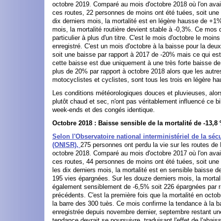
octobre 2019. Comparé au mois d'octobre 2018 où l'on avai
ces routes, 22 personnes de moins ont été tuées, soit une 
dix derniers mois, la mortalité est en légère hausse de +1
mois, la mortalité routière devient stable à -0,3%. Ce mos 
particulier à plus d'un titre. C'est le mois d'octobre le moin
enregistré. C'est un mois d'octobre à la baisse pour la de
soit une baisse par rapport à 2017 de -20% mais ce qui est
cette baisse est due uniquement à une très forte baisse de 
plus de 20% par rapport à octobre 2018 alors que les autre
motocyclistes et cyclistes, sont tous les trois en légère h
Les conditions météorologiques douces et pluvieuses, alors
plutôt chaud et sec, n'ont pas véritablement influencé ce bi
week-ends et des congés identique.
Octobre 2018 : Baisse sensible de la mortalité de -13,8
Selon l'Observatoire national interministériel de la sécu
(ONISR),
275 personnes ont perdu la vie sur les routes de
octobre 2018. Comparé au mois d'octobre 2017 où l'on avai
ces routes, 44 personnes de moins ont été tuées, soit une
les dix derniers mois, la mortalité est en sensible baisse 
195 vies épargnées. Sur les douze derniers mois, la mortali
également sensiblement de -6,5% soit 226 épargnées par 
précédents. C'est la première fois que la mortalité en oct
la barre des 300 tuès. Ce mois confirme la tendance à la ba
enregistrée depuis novembre dernier, septembre restant un
tendance devrait se poursuivre, traduisant l'effet de l'abai