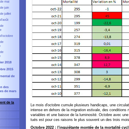
 de mai
de juin
e juillet
d'août
 de
e
d'octobre
 de
e
 de
e
ier 2018
obre 2015
rnental de
on des
ves de mars
ent de la
Le mois d'octobre cumule plusieurs handicaps, une circulat
intense en dehors de la migration estivale, des conditions
variables et une baisse de la luminosité. Octobre avec un
tués est pour ces raisons le plus souvent un des trois mois
Octobre 2022 : l'inquiétante montée de la mortalité cycl