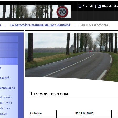
Accueil
Plan du sit
e
Le baromètre mensuel de l'accidentalité
Les mois d'octobre
e
écurité
mensuel de
L
ES MOIS D'OCTOBRE
de janvier
de février
 de mars
'avril