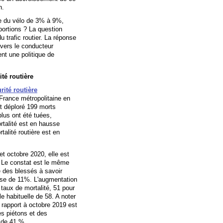
n.
ale du vélo de 3% à 9%,
portions ? La question
 trafic routier. La réponse
 vers le conducteur
nt une politique de
ité routière
rité routière
 France métropolitaine en
t déploré 199 morts
plus ont été tuées,
rtalité est en hausse
talité routière est en
et octobre 2020, elle est
 Le constat est le même
 des blessés à savoir
sse de 11%. L'augmentation
taux de mortalité, 51 pour
e habituelle de 58. A noter
 rapport à octobre 2019 est
s piétons et des
n de 41 %