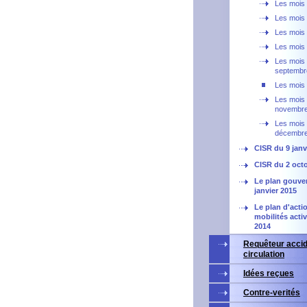
Les mois
Les mois 
Les mois d
Les mois 
Les mois
septembr
Les mois 
Les mois
novembr
Les mois
décembr
CISR du 9 janv
CISR du 2 oct
Le plan gouve
janvier 2015
Le plan d'acti
mobilités acti
2014
Requêteur accid
circulation
Idées reçues
Contre-verités