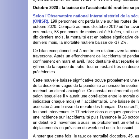
Octobre 2020 : la baisse de l'accidentalité routière se p
Selon l'Observatoire national interministériel de la sécu
(ONISR),
199 personnes ont perdu la vie sur les routes de
octobre 2020. Comparé au mois d'octobre 2019 où l'on avai
ces routes, 58 personnes de moins ont été tuées, soit une
dix derniers mois, la mortalité est en baisse signficative d
derniers mois, la mortalité routière baisse de -17,2%.
Ce bilan exceptionnel est à mettre en relation avec la péri
traversons. Après un effondrement de l'accidentalité pendan
confinement en mars et avril, l'accidentalité était repartie 
rythme de la reprise du trafic, tout en restant très en des
précédentes.
Cette nouvelle baisse signficative trouve probalement une e
de la deuxième vague de la pandémie annoncée fin septemb
recréant un climat anxiogène. Ce constat confirmerait que
selon lesquelles il y aurait une corrélation entre le morale
indicateur chaque mois) et l' accidentalité. Une baisse de l'
associée à une baisse du morale des français. De surcroît
feu sont intervenues le 17 octobre dans quelques grandes v
une incidence sur l'accidentalité puis l'annonce le 28 octo
un début le 2 novembre a aussi eu probalement un effet sur
déplacements en prévision du week-end de la Toussaint.
A noter que cette fois, le taux de mortalité d'octobre, 45, es