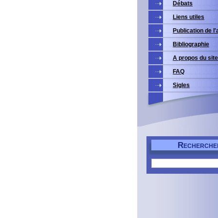
Débats
Liens utiles
Publication de l
Bibliographie
A propos du site
FAQ
Sigles
R
ECHERCHE