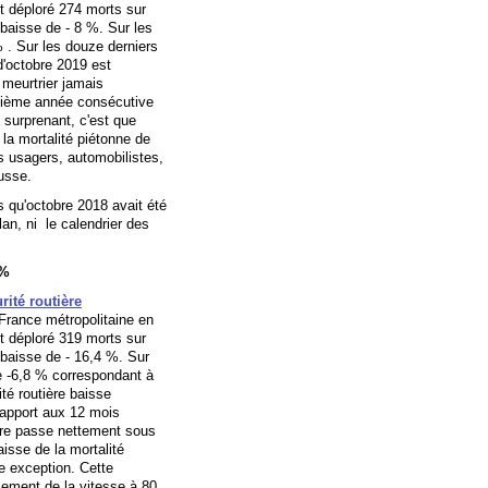
t déploré 274 morts sur
baisse de - 8 %. Sur les
% . Sur les douze derniers
d'octobre 2019 est
s meurtrier jamais
uxième année consécutive
 surprenant, c'est que
la mortalité piétonne de
s usagers, automobilistes,
ausse.
 qu'octobre 2018 avait été
lan, ni le calendrier des
 %
rité routière
 France métropolitaine en
t déploré 319 morts sur
 baisse de - 16,4 %. Sur
de -6,8 % correspondant à
té routière baisse
rapport aux 12 mois
obre passe nettement sous
isse de la mortalité
e exception. Cette
ssement de la vitesse à 80