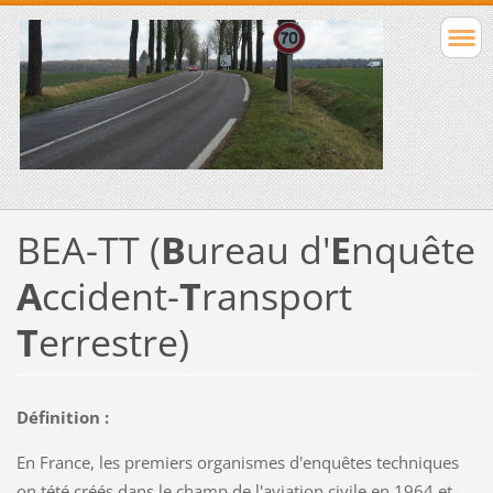
BEA-TT (
B
ureau d'
E
nquête
A
ccident-
T
ransport
T
errestre)
Définition :
En France, les premiers organismes d'enquêtes techniques
on tété créés dans le champ de l'aviation civile en 1964 et