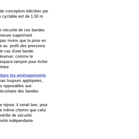
 de conception édictées par
 cyclable est de 1,50 m
e sécurité de ces bandes
 mesure supprimant
e pas moins que la prise en
ée au profit des pressions
 le cas d'une bande
 réserver, comme le
espace tampon pour éviter
tière.
t dans les aménagements
 pas toujours appliquées,
as opposables aux
sécuritaire des bandes
réjouir, il serait bon, pour
e le même chemin que celui
ntrôle de sécurité
orité indépendante.