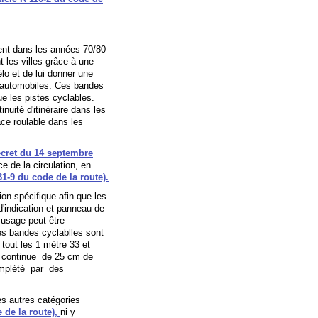
ent dans les années 70/80
 les villes grâce à une
vélo et de lui donner une
 automobiles. Ces bandes
e les pistes cyclables.
uité d'itinéraire dans les
ace roulable dans les
cret du 14 septembre
ce de la circulation, en
431-9 du code de la route).
ion spécifique afin que les
d'indication et panneau de
n usage peut être
Les bandes cyclablles sont
tout les 1 mètre 33 et
 continue de 25 cm de
omplété par des
es autres catégories
e de la route),
ni y