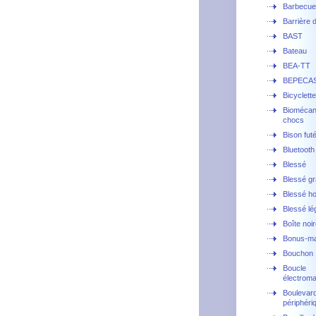
Barbecue
Barrière 
BAST
Bateau
BEA-TT
BEPECA
Bicyclette
Biomécan
chocs
Bison fut
Bluetooth
Blessé
Blessé g
Blessé ho
Blessé lé
Boîte noi
Bonus-ma
Bouchon
Boucle
électrom
Boulevar
périphéri