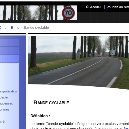
Accueil
Plan du sit
Z
B
Bande cyclable
signalisation
clable
B
ANDE CYCLABLE
ugueuses
onores
Définition :
rrêt
Le terme "bande cyclable" désigne une voie exclusivement
e
deux ou trois roues sur une chaussée à plusieurs voies
(a