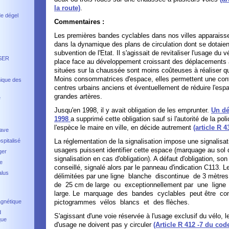
la route)
.
de dégel
Commentaires :
Les premières bandes cyclables dans nos villes apparaiss
dans la dynamique des plans de circulation dont se dotaient
subvention de l'Etat. Il s'agissait de revitaliser l'usage du 
SER
place face au développement croissant des déplacements
situées sur la chaussée sont moins coûteuses à réaliser qu
Moins consommatrices d'espace, elles permettent une contin
ique des
centres urbains anciens et éventuellement de réduire l'esp
grandes artères.
é
Jusqu'en 1998, il y avait obligation de les emprunter.
Un dé
1998
a supprimé cette obligation sauf si l'autorité de la poli
l'espèce le maire en ville, en décide autrement
(article R 
rave
spitalisé
La réglementation de la signalisation impose une signalisat
usagers puissent identifier cette espace (marquage au sol 
ger
signalisation en cas d'obligation). A défaut d'obligation, so
re
conseillé, signalé alors par le panneau d'indication C113. 
lus
délimitées par une ligne blanche discontinue de 3 mètres 
de 25 cm de large ou exceptionnellement par une ligne
large. Le marquage des bandes cyclables peut être c
agnétique
pictogrammes vélos blancs et des flèches.
d
S'agissant d'une voie réservée à l'usage exclusif du vélo, l
que
d'usage ne doivent pas y circuler
(Article R 412 -7 du cod