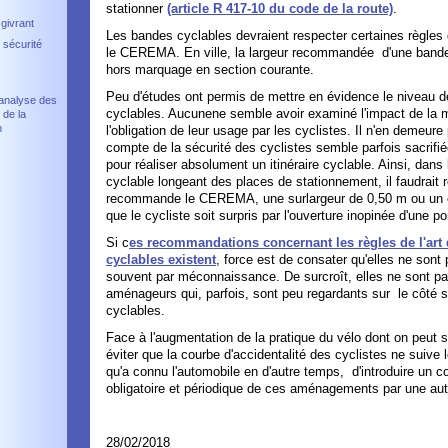
stationner
(article R 417-10 du code de la route)
.
 givrant
Les bandes cyclables devraient respecter certaines règles
 sécurité
le CEREMA. En ville, la largeur recommandée d'une bande
hors marquage en section courante.
Peu d'études ont permis de mettre en évidence le niveau d
d'analyse des
cyclables. Aucunene semble avoir examiné l'impact de la
 de la
n
l'obligation de leur usage par les cyclistes. Il n'en demeur
compte de la sécurité des cyclistes semble parfois sacrifi
pour réaliser absolument un itinéraire cyclable. Ainsi, dans
cyclable longeant des places de stationnement, il faudrait
recommande le CEREMA, une surlargeur de 0,50 m ou un 
que le cycliste soit surpris par l'ouverture inopinée d'une por
Si c
es recommandations concernant les règles de l'ar
cyclables existent
, force est de consater qu'elles ne sont
souvent par méconnaissance. De surcroît, elles ne sont p
aménageurs qui, parfois, sont peu regardants sur le côté 
cyclables.
Face à l'augmentation de la pratique du vélo dont on peut se 
éviter que la courbe d'accidentalité des cyclistes ne suiv
qu'a connu l'automobile en d'autre temps, d'introduire un co
obligatoire et périodique de ces aménagements par une aut
28/02/2018