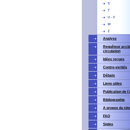
S
T
U - V
W
Z
Analyse
Requêteur accid
circulation
Idées reçues
Contre-verités
Débats
Liens utiles
Publication de l
Bibliographie
A propos du site
FAQ
Sigles