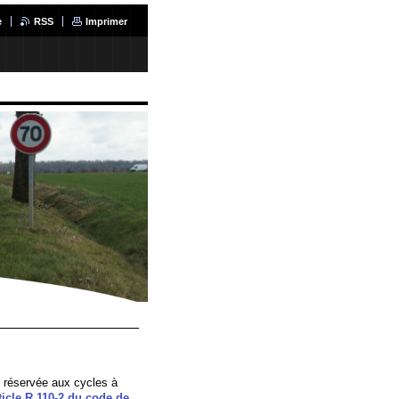
e
RSS
Imprimer
 réservée aux cycles à
rticle R 110-2 du code de