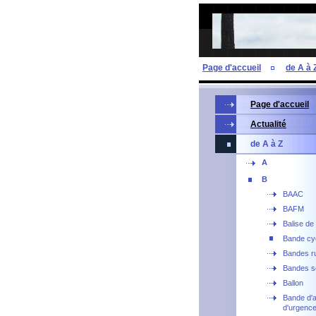
Page d'accueil
de A à 
Page d'accueil
Actualité
de A à Z
A
B
BAAC
BAFM
Balise de 
Bande cy
Bandes r
Bandes s
Ballon
Bande d'a
d'urgenc