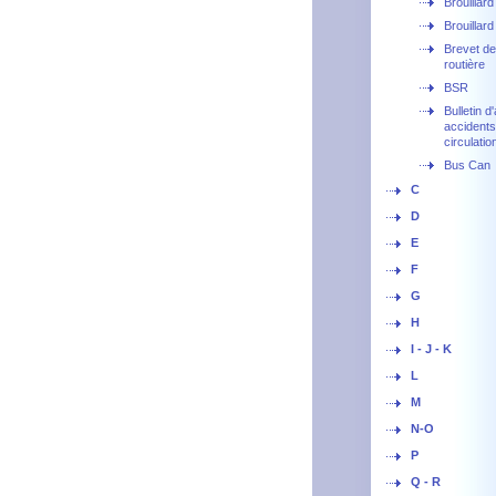
Brouillard
Brouillard
Brevet de
routière
BSR
Bulletin 
accidents
circulatio
Bus Can
C
D
E
F
G
H
I - J - K
L
M
N-O
P
Q - R