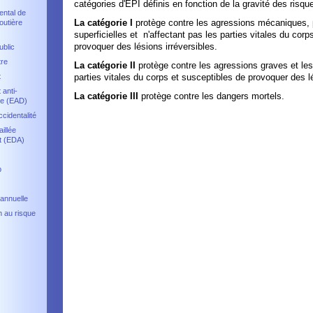
catégories d'EPI définis en fonction de la gravité des risq
ental de
La catégorie I
protège contre les agressions mécaniques,
outière
superficielles et n'affectant pas les parties vitales du cor
provoquer des lésions irréversibles.
ublic
tre
La catégorie II
protège contre les agressions graves et les
t
parties vitales du corps et susceptibles de provoquer des lé
 anti-
La catégorie III
protège contre les dangers mortels.
e (EAD)
ccidentalité
illée
t (EDA)
p
 annuelle
n au risque