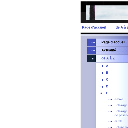
Page d'accueil
de A à 
Page d'accueil
Actualité
de A à Z
A
B
C
D
E
e-bike
Eclairage
Eclairage
de passa
eCall
Ecluse ro