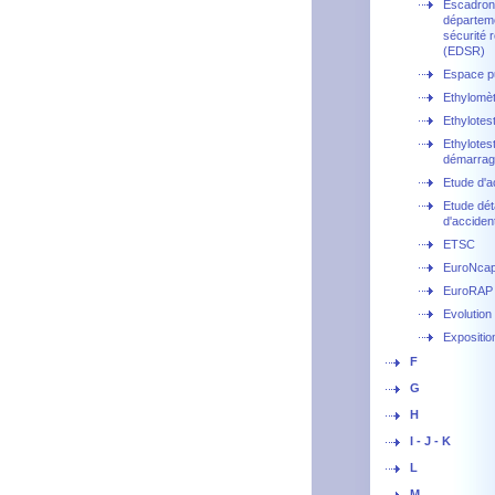
Escadron
départem
sécurité r
(EDSR)
Espace p
Ethylomè
Ethylotes
Ethylotest
démarrag
Etude d'a
Etude déta
d'acciden
ETSC
EuroNca
EuroRAP
Evolution
Expositio
F
G
H
I - J - K
L
M