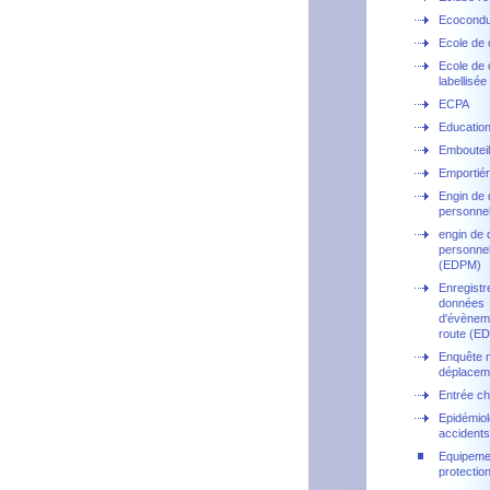
Ecocondu
Ecole de 
Ecole de 
labellisée
ECPA
Education
Embouteil
Emportié
Engin de
personne
engin de
personnel
(EDPM)
Enregistr
données
d'évèneme
route (E
Enquête 
déplacem
Entrée ch
Epidémiol
accidents
Equipeme
protection