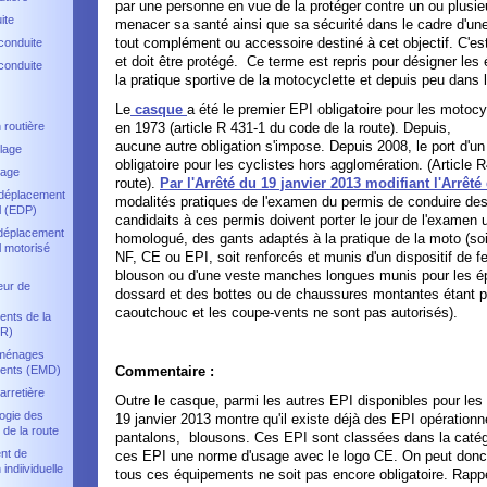
par une personne en vue de la protéger contre un ou plusie
ite
menacer sa santé ainsi que sa sécurité dans le cadre d'une
tout complément ou accessoire destiné à cet objectif. C'e
conduite
et doit être protégé. Ce terme est repris pour désigner le
conduite
la pratique sportive de la motocyclette et depuis peu dans l
Le
casque
a été le premier EPI obligatoire pour les motocy
 routière
en 1973 (article R 431-1 du code de la route). Depuis,
aucune autre obligation s'impose. Depuis 2008, le port d'un g
lage
obligatoire pour les cyclistes hors agglomération. (Article 
rage
route).
Par l'Arrêté du 19 janvier 2013 modifiant l'Arrêté
 déplacement
modalités pratiques de l'examen du permis de conduire des
l (EDP)
candidaits à ces permis doivent porter le jour de l'examen
 déplacement
homologué, des gants adaptés à la pratique de la moto (so
 motorisé
NF, CE ou EPI, soit renforcés et munis d'un dispositif de f
blouson ou d'une veste manches longues munis pour les ép
eur de
dossard et des bottes ou de chaussures montantes étant p
caoutchouc et les coupe-vents ne sont pas autorisés).
nts de la
DR)
ménages
ents (EMD)
Commentaire :
arretière
Outre le casque, parmi les autres EPI disponibles pour les 
ogie des
19 janvier 2013 montre qu'il existe déjà des EPI opérationne
 de la route
pantalons, blousons. Ces EPI sont classées dans la catégor
nt de
ces EPI une norme d'usage avec le logo CE. On peut donc s'
 indiividuelle
tous ces équipements ne soit pas encore obligatoire. Rappe