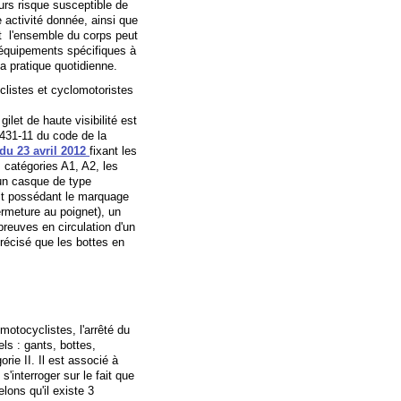
urs risque susceptible de
 activité donnée, ainsi que
st l'ensemble du corps peut
s équipements spécifiques à
a pratique quotidienne.
clistes et cyclomotoristes
ilet de haute visibilité est
R431-11 du code de la
 du 23 avril 2012
fixant les
 catégories A1, A2, les
 un casque de type
it possédant le marquage
ermeture au poignet), un
reuves en circulation d'un
récisé que les bottes en
motocyclistes, l'arrêté du
ls : gants, bottes,
ie II. Il est associé à
interroger sur le fait que
lons qu'il existe 3