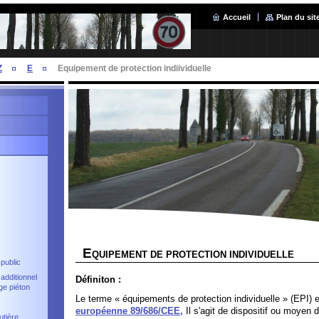
Accueil
Plan du sit
Z
E
Equipement de protection indiividuelle
E
QUIPEMENT DE PROTECTION INDIVIDUELLE
 public
 additionnel
Définiton :
ge piéton
Le terme « équipements de protection individuelle » (EPI) 
européenne 89/686/CEE,
Il s'agit de dispositif ou moyen 
utière