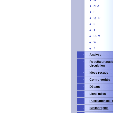
N-O
P
Q - R
S
T
U - V
W
Z
Analyse
Requêteur accid
circulation
Idées reçues
Contre-verités
Débats
Liens utiles
Publication de l
Bibliographie